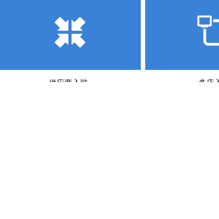
供应商入驻
多店
供应商加盟B2B2C方式
整合商圈支持
实现资源嫁接
打造圈
五叶草互联，
推